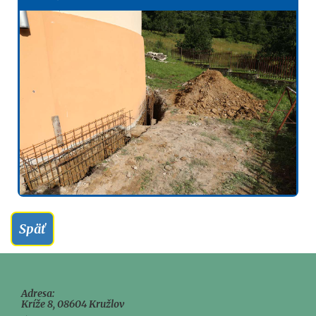
Späť
Adresa:
Kríže 8, 08604 Kružlov