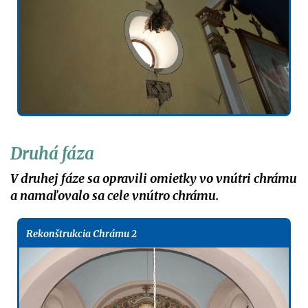
Druhá fáza
V druhej fáze sa opravili omietky vo vnútri chrámu
a namaľovalo sa cele vnútro chrámu.
Rekonštrukcia Chrámu 2