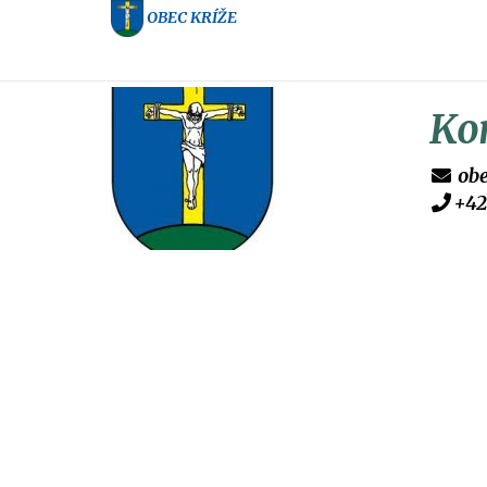
OBEC KRÍŽE
Ko
ob
+42