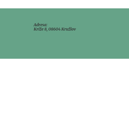
Adresa:
Kríže 8, 08604 Kružlov