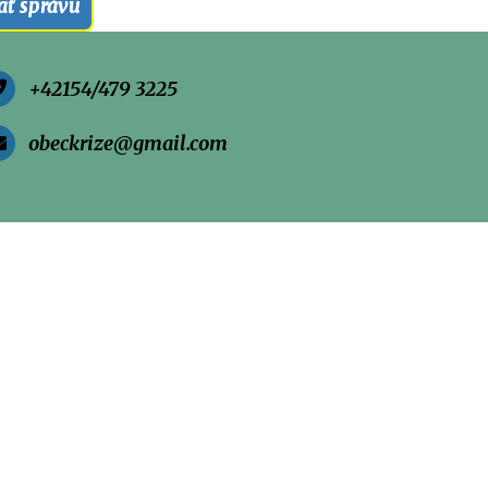
ať správu
+42154/479 3225
obeckrize@gmail.com