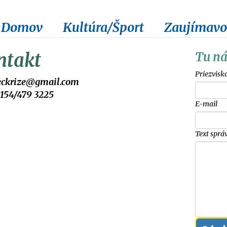
Domov
Kultúra/Šport
Zaujímavo
ntakt
Tu ná
Priezvisk
eckrize@gmail.com
154/479 3225
E-mail
Text sprá