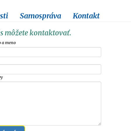
sti
Samospráva
Kontakt
s môžete kontaktovať.
o a meno
vy