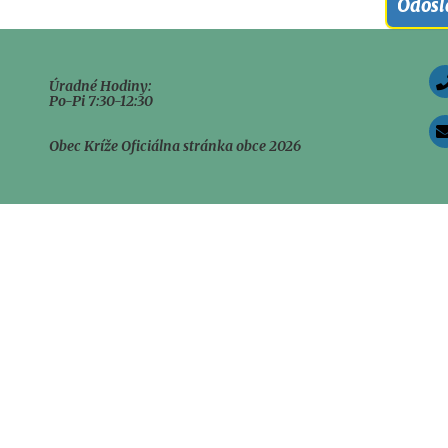
Odosl
Úradné Hodiny:
Po-Pi 7:30-12:30
Obec Kríže Oficiálna stránka obce 2026